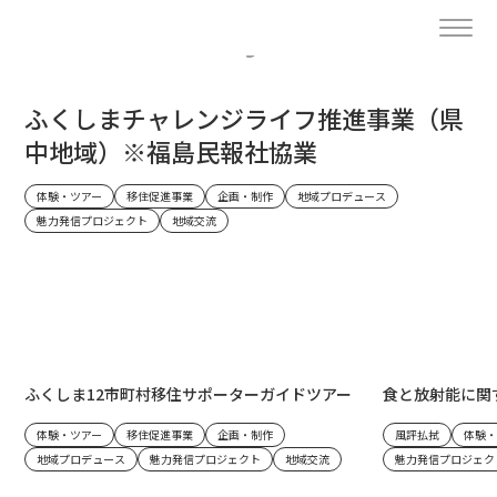
- Project -
ふくしまチャレンジライフ推進事業（県
中地域）※福島民報社協業
体験・ツアー
移住促進事業
企画・制作
地域プロデュース
魅力発信プロジェクト
地域交流
ふくしま12市町村移住サポーターガイドツアー
食と放射能に関
体験・ツアー
移住促進事業
企画・制作
風評払拭
体験・
地域プロデュース
魅力発信プロジェクト
地域交流
魅力発信プロジェク